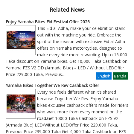
Related News
Enjoy Yamaha Bikes Eid Festival Offer 2026
This Eid al-Adha, make your celebration stand
out with the machine you ride. Embrace the
spirit of the season with exclusive Eid al-Adha
offers on Yamaha motorcycles, designed to
make every ride more rewarding. Up to 15,000
Taka discount on Yamaha bikes. Get 10,000 Taka Cashback on
Yamaha FZS V2 DD (Armada Blue) – LED / Without LEDOffer
Price 229,000 Taka, Previous
....
English
Bangla
Yamaha Bikes Together We Rev Cashback Offer
Every ride feels different when it’s shared
because Together We Rev. Enjoy Yamaha
bikes exclusive cashback offers made for riders
who want more from every moment on the
road.Get 10000 Taka Cashback on FZS V2
(Armada Blue) LED/Without LEDOffer Price 229,000 Taka,
Previous Price 239,000 Taka Get 4,000 Taka Cashback on FZS