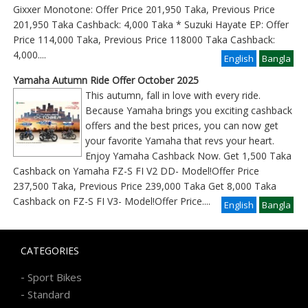
Gixxer Monotone: Offer Price 201,950 Taka, Previous Price
201,950 Taka Cashback: 4,000 Taka * Suzuki Hayate EP: Offer
Price 114,000 Taka, Previous Price 118000 Taka Cashback:
4,000
....
English
Bangla
Yamaha Autumn Ride Offer October 2025
This autumn, fall in love with every ride.
Because Yamaha brings you exciting cashback
offers and the best prices, you can now get
your favorite Yamaha that revs your heart.
Enjoy Yamaha Cashback Now. Get 1,500 Taka
Cashback on Yamaha FZ-S FI V2 DD- Model!Offer Price
237,500 Taka, Previous Price 239,000 Taka Get 8,000 Taka
Cashback on FZ-S FI V3- Model!Offer Price
....
English
Bangla
CATEGORIES
-
Sport Bikes
-
Standard