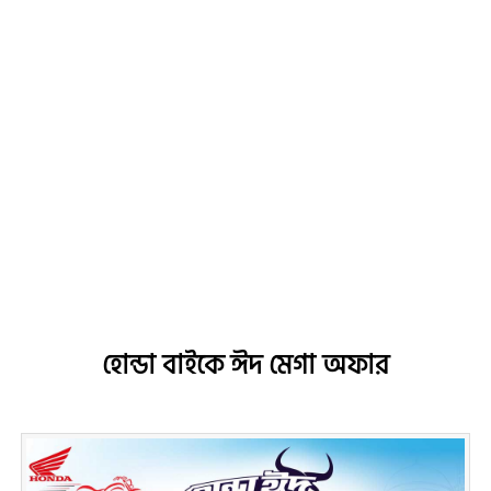
হোন্ডা বাইকে ঈদ মেগা অফার