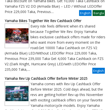
Taka discount on Yamaha bikes. Get 10,000 Taka Cashback on
Yamaha FZS V2 DD (Armada Blue) – LED / Without LEDOffer
Price 229,000 Taka, Previous
....
English
Bangla
Yamaha Bikes Together We Rev Cashback Offer
Every ride feels different when it’s shared
because Together We Rev. Enjoy Yamaha
bikes exclusive cashback offers made for riders
who want more from every moment on the
road.Get 10000 Taka Cashback on FZS V2
(Armada Blue) LED/Without LEDOffer Price 229,000 Taka,
Previous Price 239,000 Taka Get 4,000 Taka Cashback on FZS
V2 (Dark Knight, Hurricane Grey) LED/with LEDOffer Price
235,000 Taka,....
English
Yamaha Rev Up Cashback Offer Before Winter 2025
Yamaha comes with Rev Up Cashback Offer
Before Winter 2025. Cold days ahead, but the
revs are getting hotter! Rev up this November
with exciting cashback offers on your favorite
Yamaha motorcycle models. Enjoy Yamaha