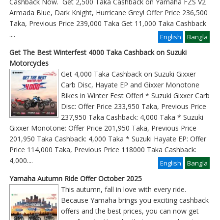
Cashback Now. Get 2,500 Taka Cashback on Yamaha FZS V2
Armada Blue, Dark Knight, Hurricane Grey! Offer Price 236,500
Taka, Previous Price 239,000 Taka Get 11,000 Taka Cashback
....
English
Bangla
Get The Best Winterfest 4000 Taka Cashback on Suzuki
Motorcycles
Get 4,000 Taka Cashback on Suzuki Gixxer
Carb Disc, Hayate EP and Gixxer Monotone
Bikes in Winter Fest Offer! * Suzuki Gixxer Carb
Disc: Offer Price 233,950 Taka, Previous Price
237,950 Taka Cashback: 4,000 Taka * Suzuki
Gixxer Monotone: Offer Price 201,950 Taka, Previous Price
201,950 Taka Cashback: 4,000 Taka * Suzuki Hayate EP: Offer
Price 114,000 Taka, Previous Price 118000 Taka Cashback:
4,000
....
English
Bangla
Yamaha Autumn Ride Offer October 2025
This autumn, fall in love with every ride.
Because Yamaha brings you exciting cashback
offers and the best prices, you can now get