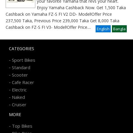
your favorite Yamaha that revs your heart.
Enjoy Yamaha Cashback Now. Get 1,500 Taka
Cashback on Yamaha FZ-S FI V2 DD- Model!Offer Price
237,500 Taka, Previous Price 239,000 Taka Get 8,000 Taka
Cashback on FZ-S FI V3- Model!Offer Price
....
English
Bangla
CATEGORIES
-
Sport Bikes
-
Standard
-
Scooter
-
Cafe Racer
-
Electric
-
Naked
-
Cruiser
MORE
-
Top Bikes