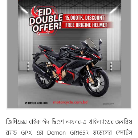
জিপিএক্স বাইক ঈদ দ্বিগুণ অফার-এ থাইল্যান্ডের জনপ্রিয়
ব্র্যান্ড GPX এর Demon GR165R মডেলের স্পোর্টস