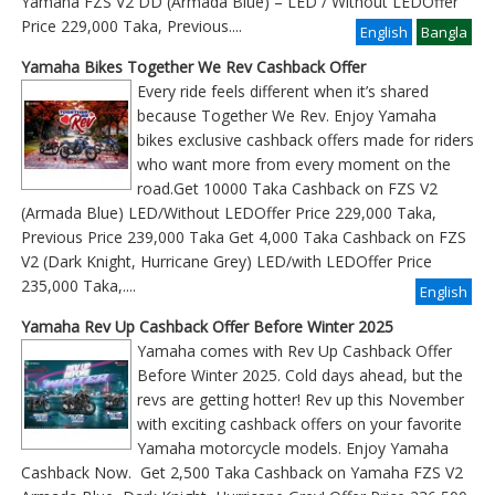
Yamaha FZS V2 DD (Armada Blue) – LED / Without LEDOffer
Price 229,000 Taka, Previous
....
English
Bangla
Yamaha Bikes Together We Rev Cashback Offer
Every ride feels different when it’s shared
because Together We Rev. Enjoy Yamaha
bikes exclusive cashback offers made for riders
who want more from every moment on the
road.Get 10000 Taka Cashback on FZS V2
(Armada Blue) LED/Without LEDOffer Price 229,000 Taka,
Previous Price 239,000 Taka Get 4,000 Taka Cashback on FZS
V2 (Dark Knight, Hurricane Grey) LED/with LEDOffer Price
235,000 Taka,....
English
Yamaha Rev Up Cashback Offer Before Winter 2025
Yamaha comes with Rev Up Cashback Offer
Before Winter 2025. Cold days ahead, but the
revs are getting hotter! Rev up this November
with exciting cashback offers on your favorite
Yamaha motorcycle models. Enjoy Yamaha
Cashback Now. Get 2,500 Taka Cashback on Yamaha FZS V2