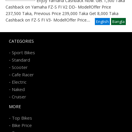
Enjoy Yamaha Cashback Now. Get 1,500 Taka
Cashback on Yamaha FZ-S FI V2 DD- Model!Offer Price
237,500 Taka, Previous Price 239,000 Taka Get 8,000 Taka
Cashback on FZ-S FI V3- Model!Offer Price
....
English
Bangla
CATEGORIES
-
Sport Bikes
-
Standard
-
Scooter
-
Cafe Racer
-
Electric
-
Naked
-
Cruiser
MORE
-
Top Bikes
-
Bike Price