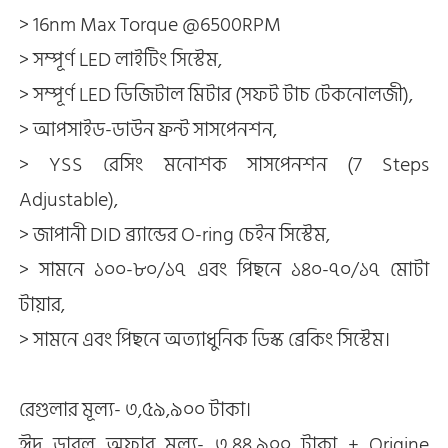
> 16nm Max Torque @6500RPM
> সম্পূর্ণ LED লাইটিং সিস্টেম,
> সম্পূর্ণ LED ডিজিটাল মিটার (সফট টাচ টেকনোলজী),
> আপসাইড-ডাউন ফ্রন্ট সাসপেনশন,
> YSS রেসিং মনোশক সাসপেনশন (7 Steps
Adjustable),
> জাপানী DID ব্র্যান্ডের O-ring চেইন সিস্টেম,
> সামনে ১০০-৮০/১৭ এবং পিছনে ১৪০-৭০/১৭ মোটা
টায়ার,
> সামনে এবং পিছনে অত্যাধুনিক ডিস্ক ব্রেকিং সিস্টেম।
রেগুলার মূল্য- ৩,৫৯,৯০০ টাকা।
ঈদ ডাবল অফার মূল্য- ৩,৪৪,৯০০ টাকা + Origine