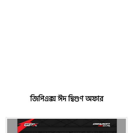
জিপিএক্স ঈদ দ্বিগুণ অফার