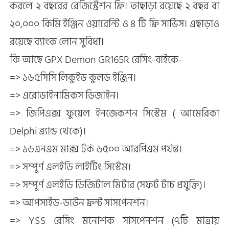
করলে ২ বছরের রেজিস্ট্রেশন ফ্রি। তাছাড়া রয়েছে ২ বছর বা
২০,০০০ কিমি ইঞ্জিন ওয়ারেন্টি ও ৪ টি ফ্রি সার্ভিস। এছাড়াও
রয়েছে ব্যাংক লোন সুবিধা।
কি আছে GPX Demon GR165R রেসিং-বাইকে-
=> ১৬৫সিসি লিকুইড কুলড ইঞ্জিন।
=> এরোডাইনামিকস ডিজাইন।
=> জিপিএক্স ফুয়েল ইনজেকশন সিস্টেম ( আমেরিকা
Delphi ব্র্যান্ড থেকে)।
=> ১৬এনএম মাক্স টর্ক ৬৫০০ আরপিএম পর্যন্ত।
=> সম্পূর্ণ এলইডি লাইটিং সিস্টেম।
=> সম্পূর্ণ এলইডি ডিজিটাল মিটার (সফট টাচ প্রযুক্তি)।
=> আপসাইড-ডাউন ফ্রন্ট সাসপেনশন।
=> YSS রেসিং মনোশক সাসপেনশন (৭টি মাত্রায়