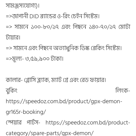
সামঞ্জস্যযোগ্য)।
=>জাপানী DID ব্র্যান্ডের ও-রিং চেইন সিস্টেম।
=> সামনে ১০০-৮০/১৭ এবং পিছনে ১৪০-৭০/১৭ মোটা
টায়ার।
=> সামনে এবং পিছনে অত্যাধুনিক ডিস্ক ব্রেকিং সিস্টেম।
=>মূল্য- ৩,৫৯,৯০০ টাকা।
কালার- গ্লোসি ব্ল্যাক, ম্যাট গ্রে এবং রেড ফায়ার।
বুকিং লিংক-
https://speedoz.com.bd/product/gpx-demon-
gr165r-booking/
স্পেয়ার পার্টস- https://speedoz.com.bd/product-
category/spare-parts/gpx-demon/