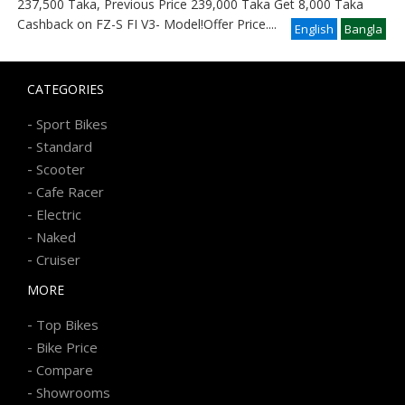
237,500 Taka, Previous Price 239,000 Taka Get 8,000 Taka
Cashback on FZ-S FI V3- Model!Offer Price
....
English
Bangla
CATEGORIES
-
Sport Bikes
-
Standard
-
Scooter
-
Cafe Racer
-
Electric
-
Naked
-
Cruiser
MORE
-
Top Bikes
-
Bike Price
-
Compare
-
Showrooms