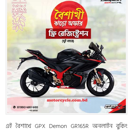
এই বৈশাখে GPX Demon GR165R অনলাইন বুকিং