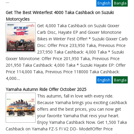
....
English
Bangla
Get The Best Winterfest 4000 Taka Cashback on Suzuki
Motorcycles
Get 4,000 Taka Cashback on Suzuki Gixxer
Carb Disc, Hayate EP and Gixxer Monotone
Bikes in Winter Fest Offer! * Suzuki Gixxer Carb
Disc: Offer Price 233,950 Taka, Previous Price
237,950 Taka Cashback: 4,000 Taka * Suzuki
Gixxer Monotone: Offer Price 201,950 Taka, Previous Price
201,950 Taka Cashback: 4,000 Taka * Suzuki Hayate EP: Offer
Price 114,000 Taka, Previous Price 118000 Taka Cashback:
4,000
....
English
Bangla
Yamaha Autumn Ride Offer October 2025
This autumn, fall in love with every ride.
Because Yamaha brings you exciting cashback
offers and the best prices, you can now get
your favorite Yamaha that revs your heart.
Enjoy Yamaha Cashback Now. Get 1,500 Taka
Cashback on Yamaha FZ-S FI V2 DD- Model!Offer Price