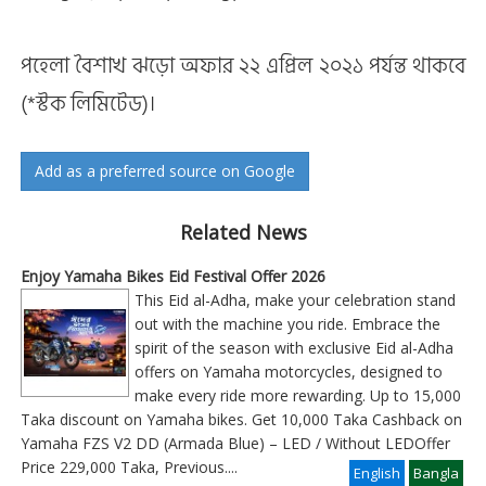
পহেলা বৈশাখ ঝড়ো অফার ২২ এপ্রিল ২০২১ পর্যন্ত থাকবে
(*স্টক লিমিটেড)।
Add as a preferred source on Google
Related News
Enjoy Yamaha Bikes Eid Festival Offer 2026
This Eid al-Adha, make your celebration stand
out with the machine you ride. Embrace the
spirit of the season with exclusive Eid al-Adha
offers on Yamaha motorcycles, designed to
make every ride more rewarding. Up to 15,000
Taka discount on Yamaha bikes. Get 10,000 Taka Cashback on
Yamaha FZS V2 DD (Armada Blue) – LED / Without LEDOffer
Price 229,000 Taka, Previous
....
English
Bangla