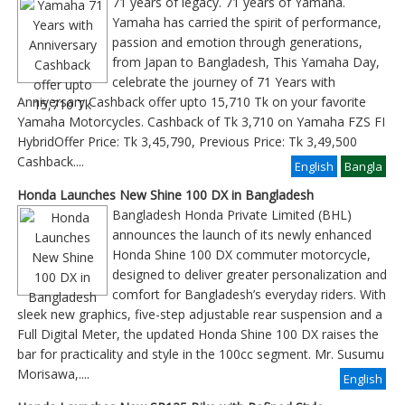
71 years of legacy. 71 years of Yamaha.
Yamaha has carried the spirit of performance,
passion and emotion through generations,
from Japan to Bangladesh, This Yamaha Day,
celebrate the journey of 71 Years with
Anniversary Cashback offer upto 15,710 Tk on your favorite
Yamaha Motorcycles. Cashback of Tk 3,710 on Yamaha FZS FI
HybridOffer Price: Tk 3,45,790, Previous Price: Tk 3,49,500
Cashback
....
English
Bangla
Honda Launches New Shine 100 DX in Bangladesh
Bangladesh Honda Private Limited (BHL)
announces the launch of its newly enhanced
Honda Shine 100 DX commuter motorcycle,
designed to deliver greater personalization and
comfort for Bangladesh’s everyday riders. With
sleek new graphics, five-step adjustable rear suspension and a
Full Digital Meter, the updated Honda Shine 100 DX raises the
bar for practicality and style in the 100cc segment. Mr. Susumu
Morisawa,....
English