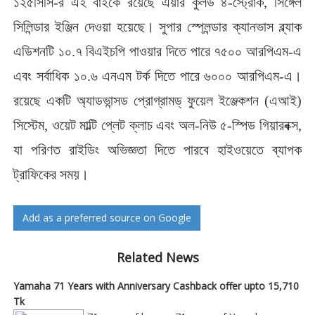
১২৫সিসি-র এই বাইকে রয়েছে এয়ার কুলড ৪-স্ট্রোক, সিঙ্গেল
সিলিন্ডার ইঞ্জিন দেওয়া হয়েছে। সুপার স্প্লেন্ডার ক্যানভাস ব্ল্যাক
এডিশনটি ১০.৭ বিএইচপি পাওয়ার দিতে পারে ৭৫০০ আরপিএম-এ
এবং সর্বাধিক ১০.৬ এনএম টর্ক দিতে পারে ৬০০০ আরপিএম-এ।
রয়েছে একটি অ্যাডভান্সড প্রোগ্রামড্ ফুয়েল ইঞ্জেকশন (এআই)
সিস্টেম, ওয়েট মাল্টি প্লেট ক্লাচ এবং অল-নিউ ৫-স্পিড গিয়ারবক্স,
যা পরিণত রাইডিং অভিজ্ঞতা দিতে পারবে হাইওয়েতে ব্যাপক
ট্রাফিকের সময়।
Add as a preferred source on Google
Related News
Yamaha 71 Years with Anniversary Cashback offer upto 15,710
Tk