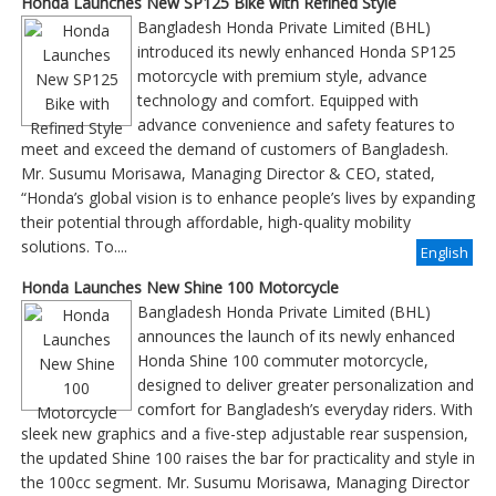
Honda Launches New SP125 Bike with Refined Style
Bangladesh Honda Private Limited (BHL)
introduced its newly enhanced Honda SP125
motorcycle with premium style, advance
technology and comfort. Equipped with
advance convenience and safety features to
meet and exceed the demand of customers of Bangladesh.
Mr. Susumu Morisawa, Managing Director & CEO, stated,
“Honda’s global vision is to enhance people’s lives by expanding
their potential through affordable, high-quality mobility
solutions. To....
English
Honda Launches New Shine 100 Motorcycle
Bangladesh Honda Private Limited (BHL)
announces the launch of its newly enhanced
Honda Shine 100 commuter motorcycle,
designed to deliver greater personalization and
comfort for Bangladesh’s everyday riders. With
sleek new graphics and a five-step adjustable rear suspension,
the updated Shine 100 raises the bar for practicality and style in
the 100cc segment. Mr. Susumu Morisawa, Managing Director