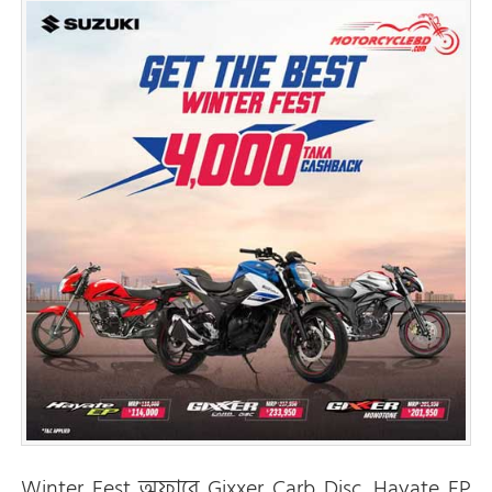
Winter Fest অফারে Gixxer Carb Disc, Hayate EP