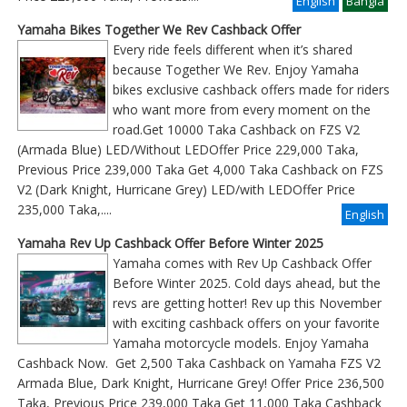
English
Bangla
Yamaha Bikes Together We Rev Cashback Offer
Every ride feels different when it’s shared
because Together We Rev. Enjoy Yamaha
bikes exclusive cashback offers made for riders
who want more from every moment on the
road.Get 10000 Taka Cashback on FZS V2
(Armada Blue) LED/Without LEDOffer Price 229,000 Taka,
Previous Price 239,000 Taka Get 4,000 Taka Cashback on FZS
V2 (Dark Knight, Hurricane Grey) LED/with LEDOffer Price
235,000 Taka,....
English
Yamaha Rev Up Cashback Offer Before Winter 2025
Yamaha comes with Rev Up Cashback Offer
Before Winter 2025. Cold days ahead, but the
revs are getting hotter! Rev up this November
with exciting cashback offers on your favorite
Yamaha motorcycle models. Enjoy Yamaha
Cashback Now. Get 2,500 Taka Cashback on Yamaha FZS V2
Armada Blue, Dark Knight, Hurricane Grey! Offer Price 236,500
Taka, Previous Price 239,000 Taka Get 11,000 Taka Cashback