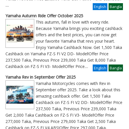
....
English
Bangla
Yamaha Autumn Ride Offer October 2025
This autumn, fall in love with every ride.
Because Yamaha brings you exciting cashback
offers and the best prices, you can now get
your favorite Yamaha that revs your heart.
Enjoy Yamaha Cashback Now. Get 1,500 Taka
Cashback on Yamaha FZ-S FI V2 DD- Model!Offer Price
237,500 Taka, Previous Price 239,000 Taka Get 8,000 Taka
Cashback on FZ-S FI V3- Model!Offer Price
....
English
Bangla
Yamaha Rev in September Offer 2025
Yamaha Motorcycles comes with Rev in
September offer 2025. Take a look about this
amazing cashback offer. Get 1,500 Taka
Cashback on FZ-S FI V2 DD- Model!Offer Price
237,500 Taka, Previous Price 239,000 Taka
Get 2,000 Taka Cashback on FZ-S FI V3- Model!Offer Price
277,000 Taka, Previous Price 279,000 Taka Get 2,500 Taka
Cashback on FZ-S FI V4 ABS!Offer Price 297,000 Taka,