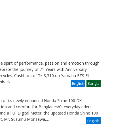
he spirit of performance, passion and emotion through
brate the journey of 71 Years with Anniversary
rcycles. Cashback of Tk 3,710 on Yamaha FZS FI
shback
....
English
Bangla
h of its newly enhanced Honda Shine 100 DX
tion and comfort for Bangladesh’s everyday riders.
and a Full Digital Meter, the updated Honda Shine 100
nt. Mr. Susumu Morisawa,....
English