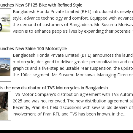
unches New SP125 Bike with Refined Style
Bangladesh Honda Private Limited (BHL) introduced its new
style, advance technology and comfort. Equipped with advanc
the demand of customers of Bangladesh. Mr. Susumu Morisawa
vision is to enhance people’s lives by expanding their potential 
unches New Shine 100 Motorcycle
Bangladesh Honda Private Limited (BHL) announces the laun
motorcycle, designed to deliver greater personalization and c
graphics and a five-step adjustable rear suspension, the updated
the 100cc segment. Mr. Susumu Morisawa, Managing Director &
is the new distributor of TVS Motorcycles in Bangladesh
TVS Motor Company's distribution agreement with TVS Automo
2025 and was not renewed. The new distribution agreement s
Recently, Pran RFL held discussions with several old dealers o
involvement of Pran RFL and TVS has been known. In the
....