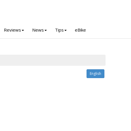
Reviews
News
Tips
eBike
English