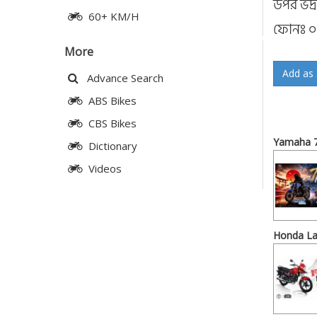
উপর ভদ্
60+ KM/H
ফোনঃ 
More
Add as 
Advance Search
ABS Bikes
CBS Bikes
Yamaha 71
Dictionary
Videos
Honda La