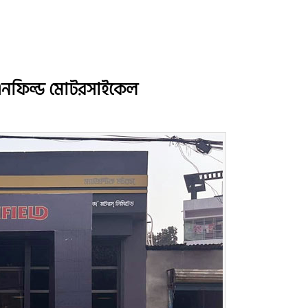
ল এনফিল্ড মোটরসাইকেল