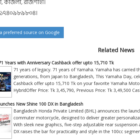
রা, কাজলা, রাজশাহী।
০১৭৪০৯৮৯৮০৪।
a preferred source on Google
Related News
 Years with Anniversary Cashback offer upto 15,710 Tk
71 years of legacy. 71 years of Yamaha. Yamaha has carried t
generations, from Japan to Bangladesh, This Yamaha Day, cele
Cashback offer upto 15,710 Tk on your favorite Yamaha Moto
HybridOffer Price: Tk 3,45,790, Previous Price: Tk 3,49,500 Ca
unches New Shine 100 DX in Bangladesh
Bangladesh Honda Private Limited (BHL) announces the launc
commuter motorcycle, designed to deliver greater personaliza
With sleek new graphics, five-step adjustable rear suspension 
DX raises the bar for practicality and style in the 100cc segme