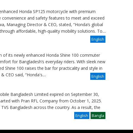
ly enhanced Honda SP125 motorcycle with premium
e convenience and safety features to meet and exceed
, Managing Director & CEO, stated, “Honda’s global
through affordable, high-quality mobility solutions. To....
English
ch of its newly enhanced Honda Shine 100 commuter
omfort for Bangladesh’s everyday riders. With sleek new
 Shine 100 raises the bar for practicality and style in
 CEO said, “Honda's....
English
bile Bangladesh Limited expired on September 30,
tarted with Pran RFL Company from October 1, 2025.
f TVS Bangladesh across the country. As a result, the
English
Bangla